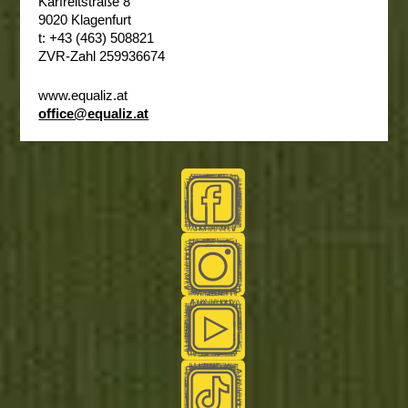
Karfreitstraße 8
9020 Klagenfurt
t: +43 (463) 508821
ZVR-Zahl 259936674
www.equaliz.at
office@equaliz.at