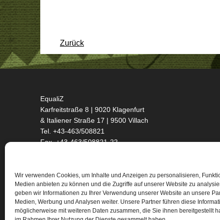
Zurück
EqualiZ
Karfreitstraße 8 | 9020 Klagenfurt
& Italiener Straße 17 | 9500 Villach
Tel. +43-463/508821
Fax. +43-463/508821-22
office@equaliz.at
Wir verwenden Cookies, um Inhalte und Anzeigen zu personalisieren, Funktio
ÖFFNUNGSZEITEN:
Medien anbieten zu können und die Zugriffe auf unserer Website zu analysi
geben wir Informationen zu Ihrer Verwendung unserer Website an unsere Part
Mo - Do 9 - 15 & Fr 9 - 12
Medien, Werbung und Analysen weiter. Unsere Partner führen diese Informa
Sprechstunden & Angebote
möglicherweise mit weiteren Daten zusammen, die Sie ihnen bereitgestellt h
lt. Website & nach Vereinbarung
im Rahmen Ihrer Nutzung der Dienste gesammelt haben.