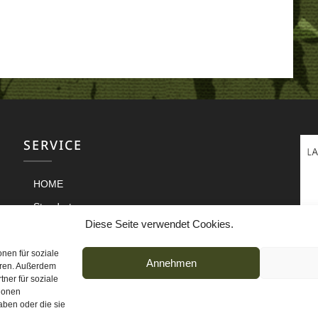
SERVICE
HOME
Standorte
Diese Seite verwendet Cookies.
Jobs
Archiv
nen für soziale
Annehmen
eren. Außerdem
Downloads
ner für soziale
tionen
Infopool
aben oder die sie