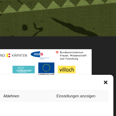
Ablehnen
Einstellungen anzeigen
Akkreditiert von
Level Up – Erwachsenenbildung