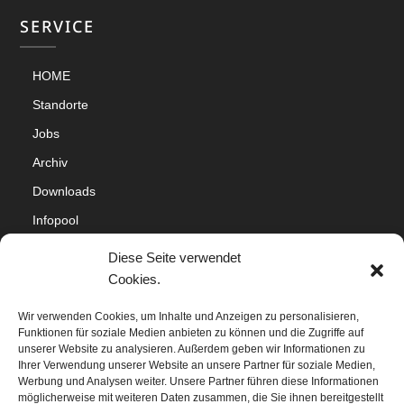
SERVICE
HOME
Standorte
Jobs
Archiv
Downloads
Infopool
Impressum
Diese Seite verwendet
Datenschutz
Cookies.
Cookie-Richtlinie (EU)
Wir verwenden Cookies, um Inhalte und Anzeigen zu personalisieren,
Funktionen für soziale Medien anbieten zu können und die Zugriffe auf
Sitemap
unserer Website zu analysieren. Außerdem geben wir Informationen zu
Ihrer Verwendung unserer Website an unsere Partner für soziale Medien,
Werbung und Analysen weiter. Unsere Partner führen diese Informationen
möglicherweise mit weiteren Daten zusammen, die Sie ihnen bereitgestellt