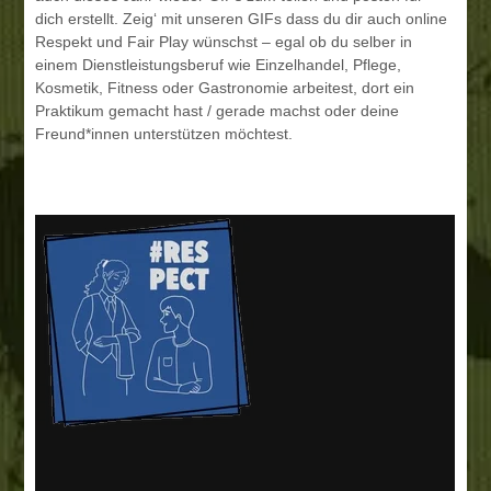
dich erstellt. Zeig‘ mit unseren GIFs dass du dir auch online
Respekt und Fair Play wünschst – egal ob du selber in
einem Dienstleistungsberuf wie Einzelhandel, Pflege,
Kosmetik, Fitness oder Gastronomie arbeitest, dort ein
Praktikum gemacht hast / gerade machst oder deine
Freund*innen unterstützen möchtest.