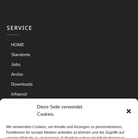
SERVICE
HOME
Standorte
Jobs
Archiv
Downloads
Infopool
Impressum
Diese Seite verwendet
Datenschutz
Cookies.
Cookie-Richtlinie (EU)
Wir verwenden Cookies, um Inhalte und Anzeigen zu personalisieren,
Funktionen für soziale Medien anbieten zu können und die Zugriffe auf
Sitemap