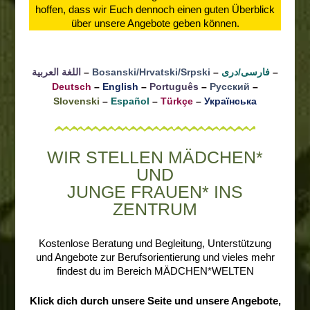
hoffen, dass wir Euch dennoch einen guten Überblick
über unsere Angebote geben können.
اللغة العربية
–
Bosanski/Hrvatski/Srpski
–
فارسی/دری
–
Deutsch
–
English
–
Português
–
Русский
–
Slovenski
–
Español
–
Türkçe
–
Українська
WIR STELLEN MÄDCHEN*
UND
JUNGE FRAUEN* INS
ZENTRUM
Kostenlose Beratung und Begleitung, Unterstützung
und Angebote zur Berufsorientierung und vieles mehr
findest du im Bereich MÄDCHEN*WELTEN
Klick dich durch unsere Seite und unsere Angebote,