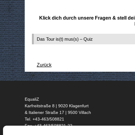
Klick dich durch unsere Fragen & stell d
Das Tour is(t) mus(s) – Quiz
Zurück
EqualiZ
Karfreitstraße 8 | 9020 Klagenfurt
& Italiener Straße 17 | 9500 Villach
Tel. +43-463/508821
Fax. +43-463/508821-22
office@equaliz.at