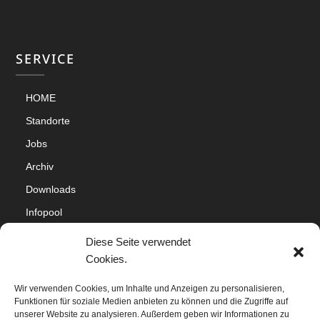
SERVICE
HOME
Standorte
Jobs
Archiv
Downloads
Infopool
Impressum
Diese Seite verwendet
Datenschutz
Cookies.
Cookie-Richtlinie (EU)
Wir verwenden Cookies, um Inhalte und Anzeigen zu personalisieren,
Funktionen für soziale Medien anbieten zu können und die Zugriffe auf
Sitemap
unserer Website zu analysieren. Außerdem geben wir Informationen zu