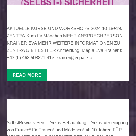
AKTUELLE KURSE UND WORKSHOPS 2024-10-18+19:
ZENTRA-Kurs für Mädchen MEHR ANSPRECHPERSON
KRAINER EVA MEHR WEITERE INFORMATIONEN ZU
ZENTRA GIBT ES HIER Anmeldung: Mag.a Eva Krainer t:
+43 (0) 463 508821-41e: krainer@equaliz.at
READ MORE
SelbstBewusstSein – SelbstBehauptung – SelbstVerteidigung
von Frauen* für Frauen* und Mädchen* ab 10 Jahren FÜR