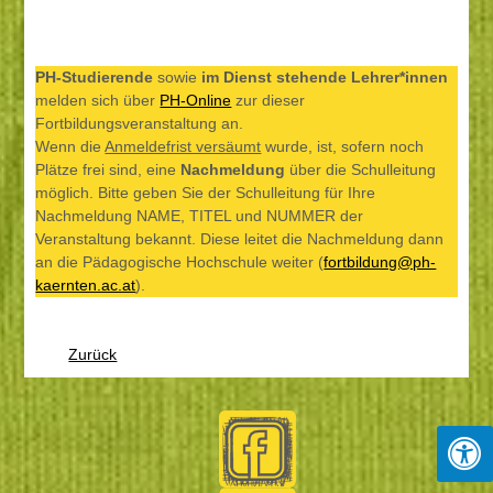
PH-Studierende
sowie
im Dienst stehende Lehrer*innen
melden sich über
PH-Online
zur dieser
Fortbildungsveranstaltung an.
Wenn die
Anmeldefrist versäumt
wurde, ist, sofern noch
Plätze frei sind, eine
Nachmeldung
über die Schulleitung
möglich. Bitte geben Sie der Schulleitung für Ihre
Nachmeldung NAME, TITEL und NUMMER der
Veranstaltung bekannt. Diese leitet die Nachmeldung dann
an die Pädagogische Hochschule weiter (
fortbildung@ph-
kaernten.ac.at
).
Zurück