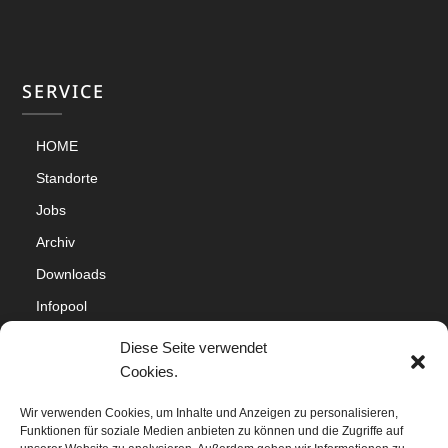
SERVICE
HOME
Standorte
Jobs
Archiv
Downloads
Infopool
Impressum
Diese Seite verwendet
Datenschutz
Cookies.
Cookie-Richtlinie (EU)
Wir verwenden Cookies, um Inhalte und Anzeigen zu personalisieren,
Funktionen für soziale Medien anbieten zu können und die Zugriffe auf
Sitemap