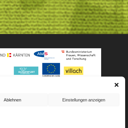
Ablehnen
Einstellungen anzeigen
Akkreditiert von
Level Up – Erwachsenenbildung