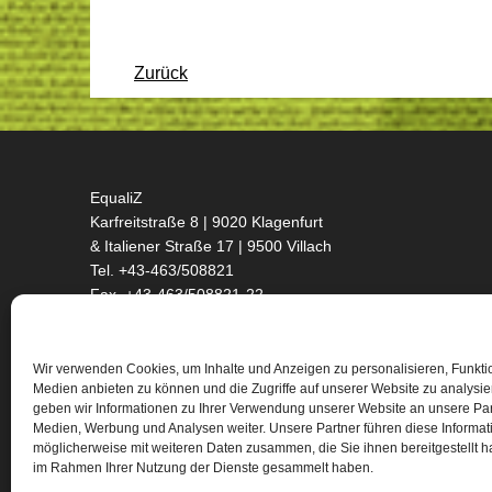
Zurück
EqualiZ
Karfreitstraße 8 | 9020 Klagenfurt
& Italiener Straße 17 | 9500 Villach
Tel. +43-463/508821
Fax. +43-463/508821-22
office@equaliz.at
Wir verwenden Cookies, um Inhalte und Anzeigen zu personalisieren, Funktio
ÖFFNUNGSZEITEN:
Medien anbieten zu können und die Zugriffe auf unserer Website zu analysi
geben wir Informationen zu Ihrer Verwendung unserer Website an unsere Part
Mo - Do 9 - 15 & Fr 9 - 12
Medien, Werbung und Analysen weiter. Unsere Partner führen diese Informa
Sprechstunden & Angebote
möglicherweise mit weiteren Daten zusammen, die Sie ihnen bereitgestellt h
lt. Website & nach Vereinbarung
im Rahmen Ihrer Nutzung der Dienste gesammelt haben.
Zusätzliche Öffnungszeiten am Standort Klagenfurt: