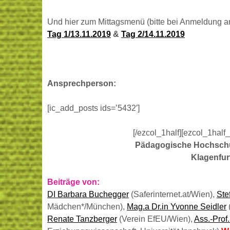
Und hier zum Mittagsmenü (bitte bei Anmeldung a
Tag 1/13.11.2019
&
Tag 2/14.11.2019
Ansprechperson:
[ic_add_posts ids=’5432′]
[/ezcol_1half][ezcol_1half
Pädagogische Hochschul
Klagenfur
Beiträge von:
DI Barbara Buchegger
(Saferinternet.at/Wien),
Stef
Mädchen*/München),
Mag.a Dr.in Yvonne Seidler
Renate Tanzberger
(Verein EfEU/Wien),
Ass.-Prof