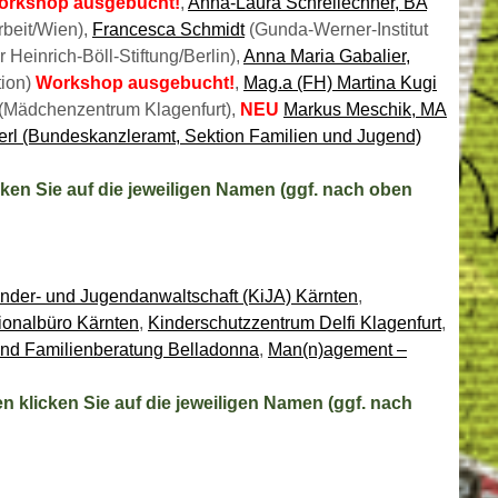
orkshop ausgebucht!
,
Anna-Laura Schreilechner, BA
beit/Wien),
Francesca Schmidt
(Gunda-Werner-Institut
Heinrich-Böll-Stiftung/Berlin),
Anna Maria Gabalier,
tion)
Workshop ausgebucht!
,
Mag.a (FH) Martina Kugi
(Mädchenzentrum Klagenfurt),
NEU
Markus Meschik, MA
terl (Bundeskanzleramt, Sektion Familien und Jugend)
ken Sie auf die jeweiligen Namen (ggf. nach oben
nder- und Jugendanwaltschaft (KiJA) Kärnten
,
ionalbüro Kärnten
,
Kinderschutzzentrum Delfi Klagenfurt
,
und Familienberatung Belladonna
,
Man(n)agement –
 klicken Sie auf die jeweiligen Namen (ggf. nach