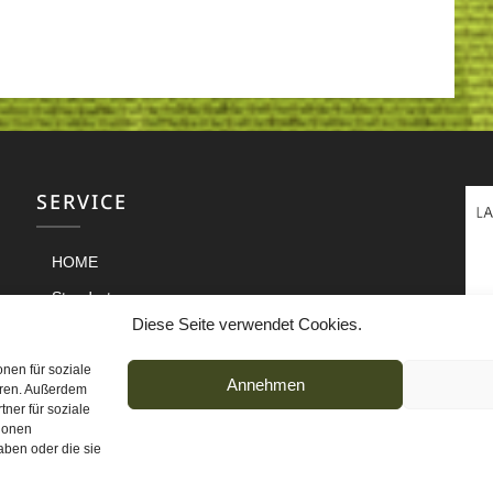
SERVICE
HOME
Standorte
Diese Seite verwendet Cookies.
Jobs
Archiv
nen für soziale
Annehmen
eren. Außerdem
Downloads
ner für soziale
tionen
Infopool
aben oder die sie
Impressum