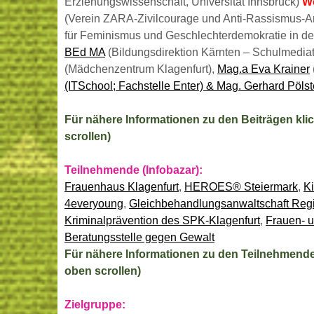
Erziehungswissenschaft, Universität Innsbruck)
W
(Verein ZARA-Zivilcourage und Anti-Rassismus-Ar
für Feminismus und Geschlechterdemokratie in der 
BEd MA
(Bildungsdirektion Kärnten – Schulmedia
(Mädchenzentrum Klagenfurt),
Mag.a Eva Krainer
(ITSchool; Fachstelle Enter) & Mag. Gerhard Pöls
Für nähere Informationen zu den Beiträgen klic
scrollen)
Teilnehmende (Infobazar):
Frauenhaus Klagenfurt
,
HEROES® Steiermark
,
Ki
4everyoung
,
Gleichbehandlungsanwaltschaft Reg
Kriminalprävention des SPK-Klagenfurt
,
Frauen- 
Beratungsstelle gegen Gewalt
Für nähere Informationen zu den Teilnehmenden
oben scrollen)
Zielgruppe: