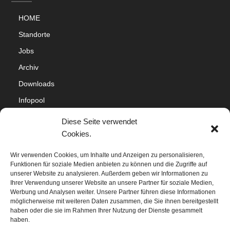
HOME
Standorte
Jobs
Archiv
Downloads
Infopool
Impressum
Diese Seite verwendet
Datenschutz
Cookies.
Cookie-Richtlinie (EU)
Wir verwenden Cookies, um Inhalte und Anzeigen zu personalisieren,
Funktionen für soziale Medien anbieten zu können und die Zugriffe auf
Sitemap
unserer Website zu analysieren. Außerdem geben wir Informationen zu
Ihrer Verwendung unserer Website an unsere Partner für soziale Medien,
Werbung und Analysen weiter. Unsere Partner führen diese Informationen
möglicherweise mit weiteren Daten zusammen, die Sie ihnen bereitgestellt
haben oder die sie im Rahmen Ihrer Nutzung der Dienste gesammelt
haben.